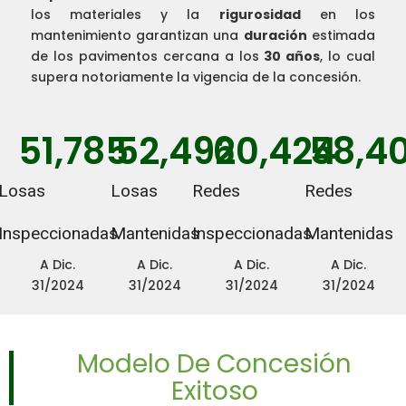
los materiales y la
rigurosidad
en los
mantenimiento garantizan una
duración
estimada
de los pavimentos cercana a los
30 años
, lo cual
supera notoriamente la vigencia de la concesión.
51,785
52,492
60,424
58,4
Losas
Losas
Redes
Redes
Inspeccionadas
Mantenidas
Inspeccionadas
Mantenidas
A Dic.
A Dic.
A Dic.
A Dic.
31/2024
31/2024
31/2024
31/2024
Modelo De Concesión
Exitoso