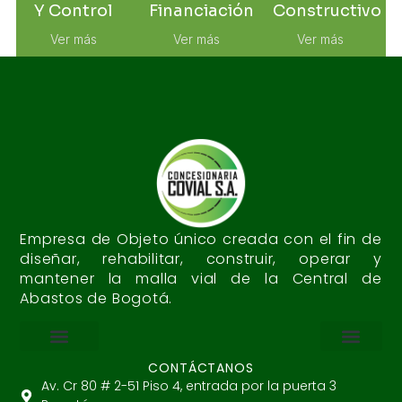
Y Control
Financiación
Constructivo
Ver más
Ver más
Ver más
Empresa de Objeto único creada con el fin de
diseñar, rehabilitar, construir, operar y
mantener la malla vial de la Central de
Abastos de Bogotá.
CONTÁCTANOS
Planeación Operativa
Modelo de Financiación
Proceso Constructivo
Mantenimiento y Control
Responsabilidad Social
Nuestro Compromi
Desempeño Económico
Av. Cr 80 # 2-51 Piso 4, entrada por la puerta 3