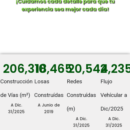
¡Cuidamos cada detalle para que tu
experiencia sea mejor cada día!
Clic Para Ver Más
206,310
18,465
20,542
4,23
Construcción
Losas
Redes
Flujo
de Vías (m²)
Construídas
Construídas
Vehícular a
A Dic.
A Junio de
(m)
Dic/2025
31/2025
2019
A Dic.
A Dic.
31/2025
31/2025